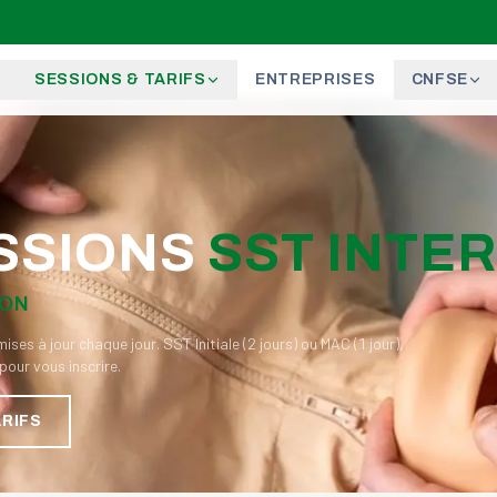
SESSIONS & TARIFS
ENTREPRISES
CNFSE
ESSIONS
SST INTE
ION
ses à jour chaque jour. SST Initiale (2 jours) ou MAC (1 jour),
pour vous inscrire.
ARIFS