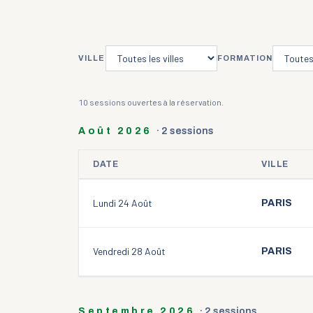
VILLE
FORMATION
10
session
s
ouverte
s
à la réservation.
Août 2026
·
2
session
s
DATE
VILLE
Sessions de
août 2026
Lundi 24 Août
PARIS
Vendredi 28 Août
PARIS
Septembre 2026
·
2
session
s