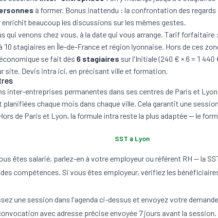
personnes
à former. Bonus inattendu : la confrontation des regards 
r enrichit beaucoup les discussions sur les mêmes gestes.
us qui venons chez vous, à la date qui vous arrange. Tarif forfaitaire 
 10 stagiaires en Île-de-France et région lyonnaise. Hors de ces zo
 économique se fait dès
6 stagiaires
sur l'Initiale (240 € × 6 = 1 440
r site.
Devis intra ici
, en précisant ville et formation.
tres
s inter-entreprises permanentes dans ses centres de Paris et Lyo
t planifiées chaque mois dans chaque ville. Cela garantit une sessio
Hors de Paris et Lyon, la formule intra reste la plus adaptée — le fo
SST à
Lyon
vous êtes salarié, parlez-en à votre employeur ou référent RH — la SS
des compétences. Si vous êtes employeur, vérifiez les bénéficiaires
ssez une session dans l'agenda ci-dessus et envoyez votre demande
 convocation avec adresse précise envoyée 7 jours avant la session.