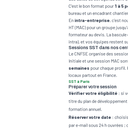
C'est le bon format pour
1 à 5 
bureau et un encadrant chantie
En
intra-entreprise
, c'est no
HT (MAC) pour un groupe jusqu'à
formateur au devis. La bascule
intra), et vos équipes restent su
Sessions SST dans nos cen
Le CNFSE organise des session
Initiale et une session MAC son
semaines
pour chaque profil. 
locaux partout en France.
SST à
Paris
Préparer votre session
Vérifier votre éligibilité
: si 
titre du plan de développement 
formation annuel.
Réserver votre date
: choisi
par e-mail sous 24 h ouvrées ;