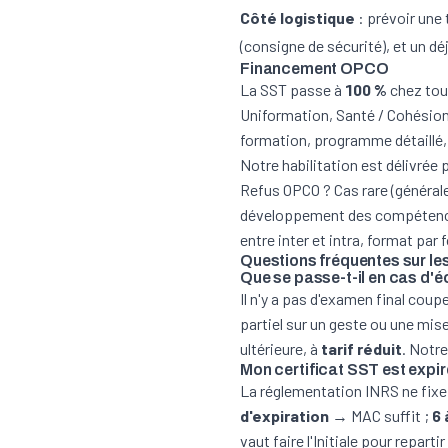
Côté logistique
: prévoir une
(consigne de sécurité), et un dé
Financement OPCO
La SST passe à
100 %
chez tou
Uniformation, Santé / Cohésion)
formation, programme détaillé
Notre habilitation est délivrée
Refus OPCO ? Cas rare (générale
développement des compétences
entre inter et intra, format par 
Questions fréquentes sur le
Que se passe-t-il en cas d'éc
Il n'y a pas d'examen final coupe
partiel sur un geste ou une mis
ultérieure, à
tarif réduit
. Notre
Mon certificat SST est expir
La réglementation INRS ne fixe 
d'expiration
→ MAC suffit ;
6 
vaut faire l'Initiale pour repar