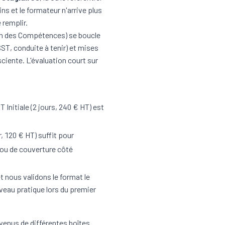
s et le formateur n'arrive plus
 remplir.
on des Compétences)
se boucle
SST, conduite à tenir) et mises
iente. L'évaluation court sur
T Initiale
(2 jours, 240 € HT) est
r, 120 € HT) suffit pour
rou de couverture côté
t nous validons le format le
iveau pratique lors du premier
 venus de différentes boîtes.