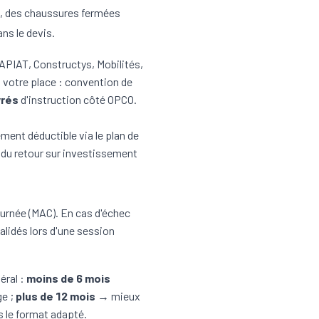
n), des chaussures fermées
ans le devis.
PIAT, Constructys, Mobilités,
 votre place : convention de
vrés
d'instruction côté OPCO.
ment déductible via le plan de
 du retour sur investissement
 journée (MAC). En cas d'échec
alidés lors d'une session
éral :
moins de 6 mois
e ;
plus de 12 mois
→ mieux
s le format adapté.