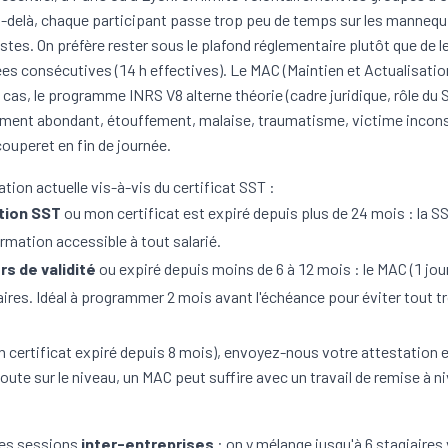
u-delà, chaque participant passe trop peu de temps sur les mannequin
estes. On préfère rester sous le plafond réglementaire plutôt que de le
ées consécutives (14 h effectives). Le
MAC (Maintien et Actualisati
x cas, le programme INRS V8 alterne théorie (cadre juridique, rôle du 
ement abondant, étouffement, malaise, traumatisme, victime inconsc
ouperet en fin de journée.
ation actuelle vis-à-vis du certificat SST :
ation SST
ou mon certificat est expiré depuis plus de 24 mois : la
SS
rmation accessible à tout salarié.
rs de validité
ou expiré depuis moins de 6 à 12 mois : le
MAC
(1 jou
res. Idéal à programmer 2 mois avant l'échéance pour éviter tout t
 certificat expiré depuis 8 mois), envoyez-nous votre attestation e
oute sur le niveau, un MAC peut suffire avec un travail de remise à n
des sessions
inter-entreprises
: on y mélange jusqu'à 6 stagiaires