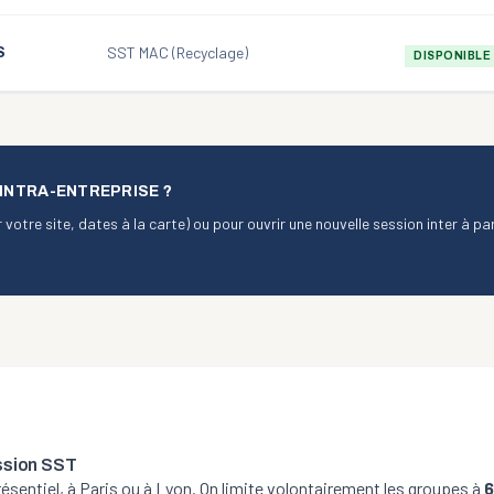
SST MAC (Recyclage)
S
DISPONIBLE
INTRA-ENTREPRISE ?
 votre site, dates à la carte) ou pour ouvrir une nouvelle session inter à par
ssion SST
sentiel, à Paris ou à Lyon. On limite volontairement les groupes à
6