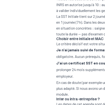
INRS en autorise jusqu'à 10 : a
à valider individuellement les g
La
SST Initiale
tient sur 2 journ
en 1 journée (7 h). Dans les deu
en situation concrètes : saign
toute la durée — pas d'examen c
Choisir entre Initiale et MAC
Le critère décisif est votre situ
Je n'ai jamais suivi de form
obligatoire. Aucun prérequis, fo
J'ai un certificat SST en cou
prolonger 24 mois supplémentai
employeur.
En cas de doute (par exemple un
plus adapté. Si nous avons un d
module.
Inter ou intra-entreprise ?
Les dates de cet agenda sont 