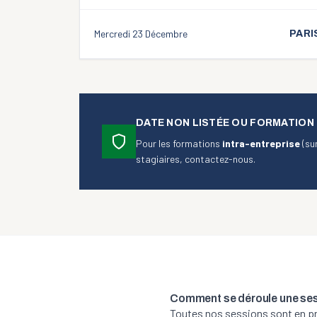
Mercredi 23 Décembre
PARI
DATE NON LISTÉE OU FORMATION 
Pour les formations
intra-entreprise
(sur
stagiaires, contactez-nous.
Comment se déroule une se
Toutes nos sessions sont en pré