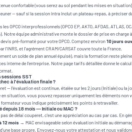
 tenue confortable (vous serez au sol pendant les mises en situatio
jeuner — sauf si la session intra inclut un plateau-repas, à préciser d
s les OPCO interprofessionnels (OPCO EP, AKTO, AFDAS, ATLAS, OCA
. Notre équipe administrative monte le dossier de prise en charge à
, devis pré-formaté pour votre OPCO. Comptez environ
10 jours ou
 par l'INRS, et l'agrément CRAM/CARSAT couvre toute la France.
ment un solde de plan annuel épuisé), mais la formation reste pleine
 interne de l'entreprise. Notre
page tarifs détaillée
donne le calcul
format.
s sessions SST
hec à l'évaluation finale ?
ret — l'évaluation est continue, étalée sur les 2 jours (Initiale) ou la
e en situation, vous pouvez repasser uniquement les éléments non v
 formateur vous indique précisément les points à retravailler.
é depuis 18 mois — Initiale ou MAC ?
pas de délai couperet, c'est une appréciation au cas par cas. En gén
à 12 mois
→ MAC envisageable selon évaluation initiale au démarrag
tir d'une base propre. Envoyez-nous votre attestation et nous validon