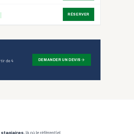
RÉSERVER
DEMANDER UN DEVIS
tir de 4
 stagiaires
, là où le référentiel