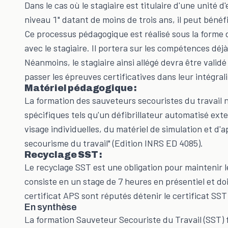
Dans le cas où le stagiaire est titulaire d'une unité
niveau 1" datant de moins de trois ans, il peut béné
Ce processus pédagogique est réalisé sous la forme 
avec le stagiaire. Il portera sur les compétences déjà
Néanmoins, le stagiaire ainsi allégé devra être vali
passer les épreuves certificatives dans leur intégrali
Matériel pédagogique :
La formation des sauveteurs secouristes du travail n
spécifiques tels qu'un défibrillateur automatisé ex
visage individuelles, du matériel de simulation et d
secourisme du travail" (Edition INRS ED 4085).
Recyclage SST :
Le recyclage SST est une obligation pour maintenir le
consiste en un stage de 7 heures en présentiel et doit
certificat APS sont réputés détenir le certificat S
En synthèse
La formation Sauveteur Secouriste du Travail (SST) f