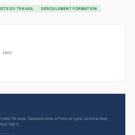
STE DU TRAVAIL
DÉROULEMENT FORMATION
 INRS
RS tient 24 mois. Sessions inter à Paris et Lyon, ou intra chez
OPCO 100 %.