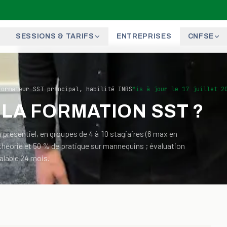
SESSIONS & TARIFS
ENTREPRISES
CNFSE
Formateur SST principal, habilité INRS
Mis à jour le
17 juillet 2
LA FORMATION SST ?
 présentiel, en groupes de 4 à 10 stagiaires (6 max en
héorie et 50 % de pratique sur mannequins ; évaluation
valable 24 mois.