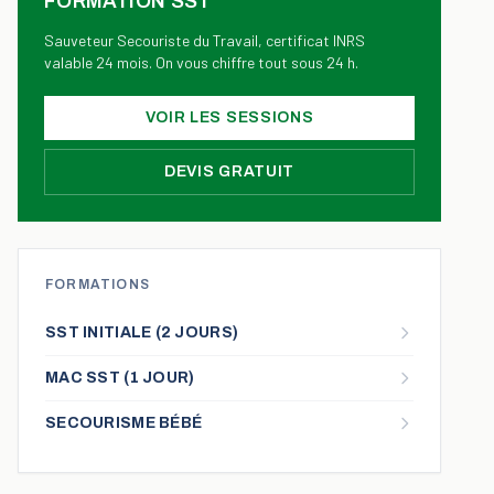
FORMATION SST
Sauveteur Secouriste du Travail, certificat INRS
valable 24 mois. On vous chiffre tout sous 24 h.
VOIR LES SESSIONS
DEVIS GRATUIT
FORMATIONS
SST INITIALE (2 JOURS)
MAC SST (1 JOUR)
SECOURISME BÉBÉ