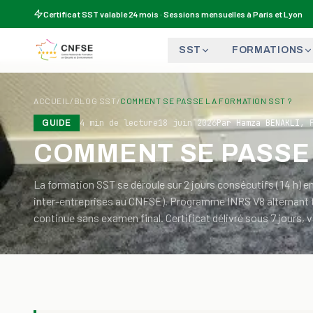
Aller au contenu
Certificat SST valable 24 mois · Sessions mensuelles à Paris et Lyon
SST
FORMATIONS
ACCUEIL
/
BLOG SST
/
COMMENT SE PASSE LA FORMATION SST ?
4
min de lecture
18 juin 2026
Par
Hamza BENAKLI
,
GUIDE
COMMENT SE PASSE 
La formation SST se déroule sur 2 jours consécutifs (14 h) en
inter-entreprises au CNFSE). Programme INRS V8 alternant t
continue sans examen final. Certificat délivré sous 7 jours, 